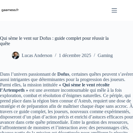
Passer
au
contenu
Qui sème le vent sur Dofus : guide complet pour réussir la
quête
Lucas Anderson
1 décembre 2025
Gaming
Dans l’univers passionnant de
Dofus
, certaines quêtes peuvent s’avérer
aussi intrigantes que déterminantes pour la progression des joueurs.
Parmi elles, la mission intitulée
« Qui sème le vent récolte
l’Artempeth »
est une aventure incontournable qui mêle à la fois
exploration, combat et résolution d’énigmes naturelles. Ce périple, qui
prend place dans la région bien connue d’Astrub, requiert une dose de
stratégie et de préparation afin de maîtriser chaque étape sans accroc. À
travers ce guide complet, les joueurs, nouveaux comme expérimentés,
disposeront d’un plan d’action précis et enrichi d’astuces efficaces pour
avancer dans cette quête primordiale. Entre la gestion des ressources,
l’affrontement de monstres et l’interaction avec des personnages clés,
chaque partie de la mission est décortiquée pour améliorer la réussite