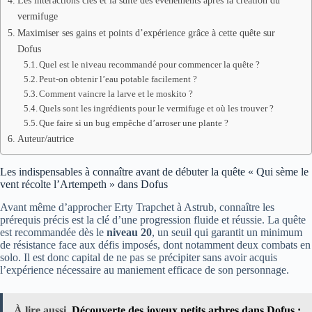
Les interactions clés et la suite des événements après la création du
vermifuge
Maximiser ses gains et points d’expérience grâce à cette quête sur
Dofus
Quel est le niveau recommandé pour commencer la quête ?
Peut-on obtenir l’eau potable facilement ?
Comment vaincre la larve et le moskito ?
Quels sont les ingrédients pour le vermifuge et où les trouver ?
Que faire si un bug empêche d’arroser une plante ?
Auteur/autrice
Les indispensables à connaître avant de débuter la quête « Qui sème le
vent récolte l’Artempeth » dans Dofus
Avant même d’approcher Erty Trapchet à Astrub, connaître les
prérequis précis est la clé d’une progression fluide et réussie. La quête
est recommandée dès le
niveau 20
, un seuil qui garantit un minimum
de résistance face aux défis imposés, dont notamment deux combats en
solo. Il est donc capital de ne pas se précipiter sans avoir acquis
l’expérience nécessaire au maniement efficace de son personnage.
À lire aussi
Découverte des joyeux petits arbres dans Dofus :