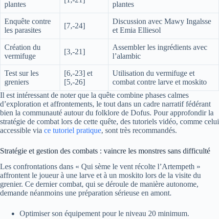
plantes
plantes
Enquête contre
Discussion avec Mawy Ingalsse
[7,-24]
les parasites
et Emia Elliesol
Création du
Assembler les ingrédients avec
[3,-21]
vermifuge
l’alambic
Test sur les
[6,-23] et
Utilisation du vermifuge et
greniers
[5,-26]
combat contre larve et moskito
Il est intéressant de noter que la quête combine phases calmes
d’exploration et affrontements, le tout dans un cadre narratif fédérant
bien la communauté autour du folklore de Dofus. Pour approfondir la
stratégie de combat lors de cette quête, des tutoriels vidéo, comme celui
accessible via
ce tutoriel pratique
, sont très recommandés.
Stratégie et gestion des combats : vaincre les monstres sans difficulté
Les confrontations dans « Qui sème le vent récolte l’Artempeth »
affrontent le joueur à une larve et à un moskito lors de la visite du
grenier. Ce dernier combat, qui se déroule de manière autonome,
demande néanmoins une préparation sérieuse en amont.
Optimiser son équipement pour le niveau 20 minimum.