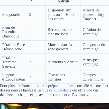
Astrub
Disponible aux
Arroser les
Eau potable
5
puits ou à l’Hôtel
plantes d’Erty
des ventes
Trapchet
Fleur de
Récompense ou
Création du
Pissenlit
1
monstre local
vermifuge
Diabolique
Pétale de Rose
Monstre dans la
Composant du
1
Démoniaque
zone greniers
vermifuge
Pétale de
Arrosage et
Tournesol
2
Alentours d’Astrub
vermifuge
Sauvage
Langue
Chasse aux
Composition
2
d’Épouvanteur
monstres
du vermifuge
Pour plus d’informations sur la préparation, il est conseillé de consulter
des ressources fiables telles que
ce guide dédié
qui offre une vue
détaillée de chaque étape avant de commencer l’aventure.