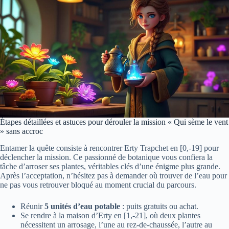
Étapes détaillées et astuces pour dérouler la mission « Qui sème le vent
» sans accroc
Entamer la quête consiste à rencontrer Erty Trapchet en [0,-19] pour
déclencher la mission. Ce passionné de botanique vous confiera la
tâche d’arroser ses plantes, véritables clés d’une énigme plus grande.
Après l’acceptation, n’hésitez pas à demander où trouver de l’eau pour
ne pas vous retrouver bloqué au moment crucial du parcours.
Réunir
5 unités d’eau potable
: puits gratuits ou achat.
Se rendre à la maison d’Erty en [1,-21], où deux plantes
nécessitent un arrosage, l’une au rez-de-chaussée, l’autre au