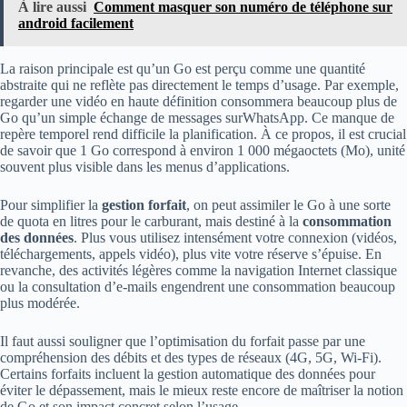
À lire aussi
Comment masquer son numéro de téléphone sur
android facilement
La raison principale est qu’un Go est perçu comme une quantité
abstraite qui ne reflète pas directement le temps d’usage. Par exemple,
regarder une vidéo en haute définition consommera beaucoup plus de
Go qu’un simple échange de messages surWhatsApp. Ce manque de
repère temporel rend difficile la planification. À ce propos, il est crucial
de savoir que 1 Go correspond à environ 1 000 mégaoctets (Mo), unité
souvent plus visible dans les menus d’applications.
Pour simplifier la
gestion forfait
, on peut assimiler le Go à une sorte
de quota en litres pour le carburant, mais destiné à la
consommation
des données
. Plus vous utilisez intensément votre connexion (vidéos,
téléchargements, appels vidéo), plus vite votre réserve s’épuise. En
revanche, des activités légères comme la navigation Internet classique
ou la consultation d’e-mails engendrent une consommation beaucoup
plus modérée.
Il faut aussi souligner que l’optimisation du forfait passe par une
compréhension des débits et des types de réseaux (4G, 5G, Wi-Fi).
Certains forfaits incluent la gestion automatique des données pour
éviter le dépassement, mais le mieux reste encore de maîtriser la notion
de Go et son impact concret selon l’usage.